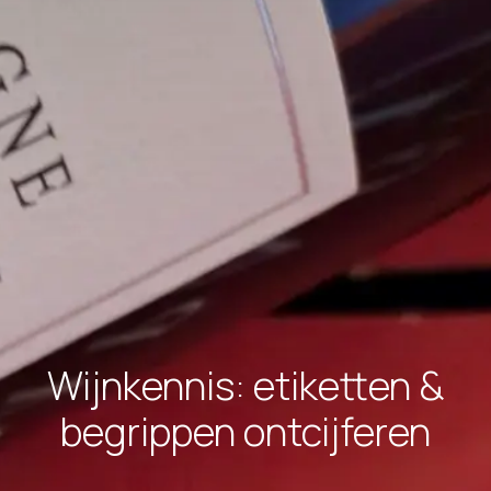
Wijnkennis: etiketten &
begrippen ontcijferen