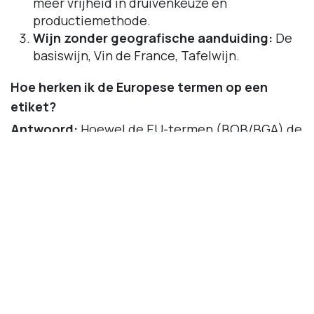
meer vrijheid in druivenkeuze en
productiemethode.
Wijn zonder geografische aanduiding:
De
basiswijn, Vin de France, Tafelwijn.
Hoe herken ik de Europese termen op een
etiket?
Antwoord:
Hoewel de EU-termen (BOB/BGA) de
standaard zijn, mogen landen hun eigen
traditionele termen blijven gebruiken. Hier is het
vertaaloverzicht:
Hoogste klasse:
Frankrijk AOP / AOC, Italië
DOP, DOC, DOCG Spanje: DOP, DO, DOCa,
Duitsland g.U.
Middenklasse:
IGP, Vin de Pays
Andere wijnen:
Vin de France, Vino da
Tavola, Vino de Mesa