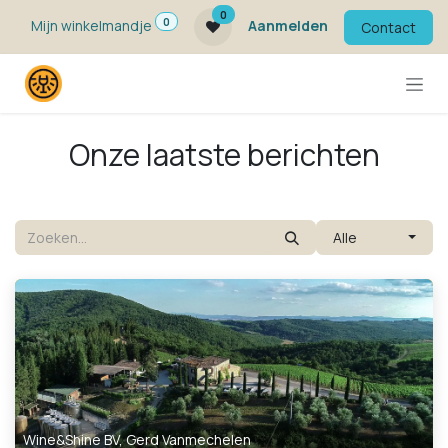
Overslaan naar inhoud
0
0
Mijn winkelmandje
Aanmelden
Contact
Onze laatste berichten
Alle
Wine&Shine BV, Gerd Vanmechelen