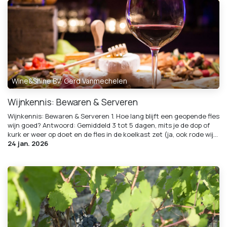
Wine&Shine BV, Gerd Vanmechelen
Wijnkennis: Bewaren & Serveren
Wijnkennis: Bewaren & Serveren 1. Hoe lang blijft een geopende fles
wijn goed? Antwoord: Gemiddeld 3 tot 5 dagen, mits je de dop of
kurk er weer op doet en de fles in de koelkast zet (ja, ook rode wij...
24 jan. 2026