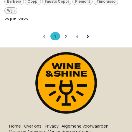
Barbera
Coppi
Fausto Coppi
Piemont
Timorasso
Wijn
25 jun. 2025
1
2
3
Ho​me
O​ve​r on​s
Privacy
Algemene Voorwaarden
Vraag en Antwoord
Verzenden en retours