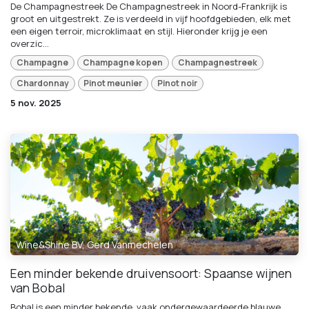
De Champagnestreek De Champagnestreek in Noord-Frankrijk is
groot en uitgestrekt. Ze is verdeeld in vijf hoofdgebieden, elk met
een eigen terroir, microklimaat en stijl. Hieronder krijg je een
overzic...
Champagne
Champagne kopen
Champagnestreek
Chardonnay
Pinot meunier
Pinot noir
5 nov. 2025
Wine&Shine BV, Gerd Vanmechelen
Een minder bekende druivensoort: Spaanse wijnen
van Bobal
Bobal is een minder bekende, vaak ondergewaardeerde blauwe