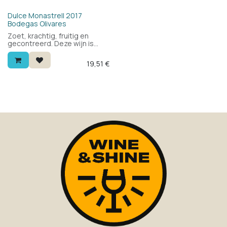
Dulce Monastrell 2017
Bodegas Olivares
Zoet, krachtig, fruitig en
gecontreerd. Deze wijn is
zeer bijzonder. Denk aan een
Porto, maar dan jonger en
19,51
€
fruitiger. Past uitstekend bij
chocolade en andere
desserts.