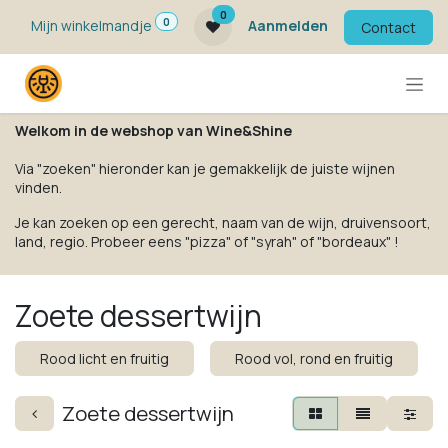
Overslaan naar inhoud
0
0
Mijn winkelmandje
Aanmelden
Contact
Welkom in de webshop van Wine&Shine
Via "zoeken" hieronder kan je gemakkelijk de juiste wijnen
vinden.
Je kan zoeken op een gerecht, naam van de wijn, druivensoort,
land, regio. Probeer eens "pizza" of "syrah" of "bordeaux" !
Zoete dessertwijn
Rood licht en fruitig
Rood vol, rond en fruitig
Zoete dessertwijn