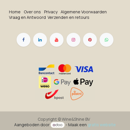
Ho​me
O​ve​r on​s
Privacy
Algemene Voorwaarden
Vraag en Antwoord
Verzenden en retours
Copyright ©
Wine&Shine BV
Aangeboden door
- Maak een
gratis website