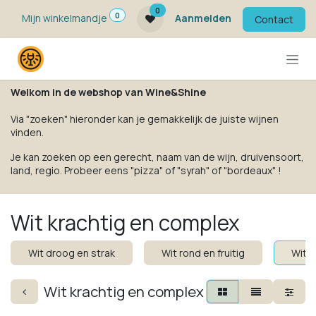
Overslaan naar inhoud
0
0
Mijn winkelmandje
Aanmelden
Contact
Welkom in de webshop van Wine&Shine
Via "zoeken" hieronder kan je gemakkelijk de juiste wijnen
vinden.
Je kan zoeken op een gerecht, naam van de wijn, druivensoort,
land, regio. Probeer eens "pizza" of "syrah" of "bordeaux" !
Wit krachtig en complex
Wit droog en strak
Wit rond en fruitig
Wit k
Wit krachtig en complex