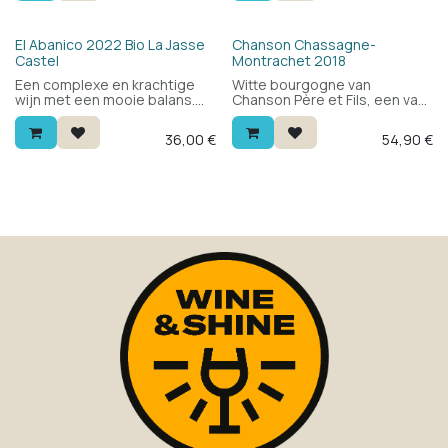
zelfs asperges. 2 sterren
geen 2de gaat tegenkomen.
Hachette wijngids.
Bio
El Abanico 2022 Bio La Jasse
Chanson Chassagne-
Castel
Montrachet 2018
Een complexe en krachtige
Witte bourgogne van
wijn met een mooie balans.
Chanson Père et Fils, een van
Gouden kleur, fruitig, fris
de klassieke namen uit
complex en mineraal. Een
Beaune. 100% chardonnay uit
36,00
€
54,90
€
aparte witte wijn zoals je er
het hart van Chassagne-
geen 2de gaat tegenkomen.
Montrachet: bloemig en fris
met wit fruit, een lichte
boterigheid en een minerale
afdronk. Elegant en verfijnd.