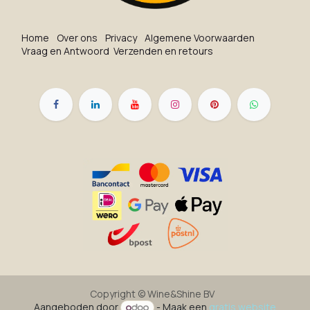
Ho​me
O​ve​r on​s
Privacy
Algemene Voorwaarden
Vraag en Antwoord
Verzenden en retours
Copyright ©
Wine&Shine BV
Aangeboden door
- Maak een
gratis website