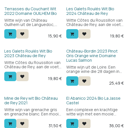
Bio
Bio
Terrasses du Couchant Wit
Les Galets Roulés Wit Bio
2022 Domaine GUILHEM Bio
2024 Château de Rey
Witte wijn van Château
Witte Côtes du Roussillon van
Guilhem uit de Languedoc,
Château de Rey, aan de voet
biologisch geteeld. Blend van
van de Pyreneeën. Blend van
chardonnay en sauvignon
roussanne en grenache blanc
15,90
€
19,80
€
blanc, gerijpt op eikenhout:
op kiezelrijke bodems: fris en
rond, vol en krachtig met wit
rond met wit fruit, bloemen en
fruit en een minerale toets.
een mooie mineraliteit. Lekker
Vroeger bekend als "Grand
als aperitief of bij vis en wit
Bio
Les Galets Roulés Wit Bio
Château-Bordin 2023 Pinot
Vin".
vlees.
2023 Château de Rey
Gris Orange wine Domaine
Lucas Salmon
Witte Côtes du Roussillon van
Château de Rey, aan de voet
Witte wijn uit de Loire. Een
van de Pyreneeën. Blend van
orange wine die 28 dagen in
roussanne en grenache blanc
contact blijft met de schillen.
19,80
€
op kiezelrijke bodems: fris en
Aangenaam om te drinken,
25,49
€
rond met wit fruit, bloemen en
zonder overdreven oxidatie
een mooie mineraliteit. Lekker
of bitterheid. Een aparte wijn
als aperitief of bij vis en wit
om zeker eens te proeven.
vlees.
100% Pinot Gris.
Bio
Bio
Mine de Rey wit Bio Château
El Abanico 2024 Bio La Jasse
de Rey 2021
Castel
Witte wijn van grenache gris
Een complexe en krachtige
en grenache blanc. Een mooie
witte wijn met een mooie
balans, complex, fris en
balans. Gouden kleur, fruitig,
sappig. Drink hem bij gegrilde
fris complex en mineraal. Een
31,50
€
36,00
€
vis, kreeft, harde kazen en
aparte witte wijn zoals je er