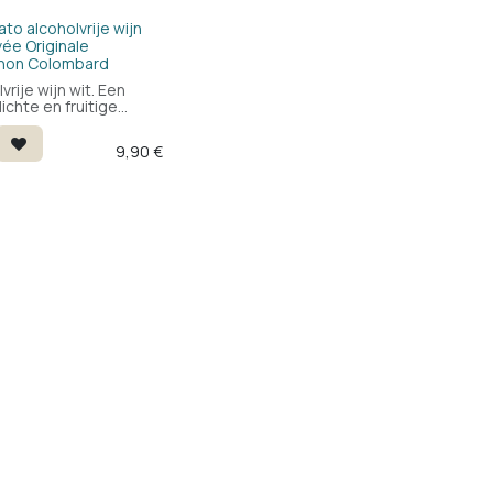
to alcoholvrije wijn
vée Originale
non Colombard
vrije wijn wit. Een
 lichte en fruitige
vrije wijn die ook
naar wijn en druif.
9,90
€
geproduceerd als een
 wijn en vervolgens
de alcohol verwijderd.
nsoorten Sauvignon
en Colombard. Drink
n 8°. Bevat weinig
ën.