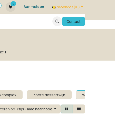
0
Aanmelden
Nederlands (BE)
ie zijn we ?
FAQ
Evenementen
Contact
x" !
en complex
Zoete dessertwijn
Wit zonder alcohol
rteren op:
Prijs - laag naar hoog