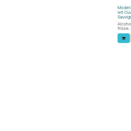
Modera
wit Cu
Sauvig
Alcohol
frisse,
alcohol
smaakt 
Wordt 
gewone
wordt 
Druive
blanc 
hem aa
calorie