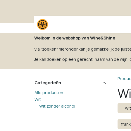
Overslaan naar inhoud
Home
Shop
Proefpak
Welkom in de webshop van Wine&Shine
Via "zoeken" hieronder kan je gemakkelijk de juist
Je kan zoeken op een gerecht, naam van de wijn, dr
Produ
Categorieën
Wi
Alle producten
Wit
Wit zonder alcohol
Wit