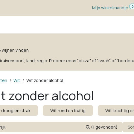
0
Mijn winkelmandje
ketten
Wijn voor ...
Wijnmakers
Blog
w
e wijnen vinden.
uivensoort, land, regio. Probeer eens "pizza" of "syrah" of "bordeau
cten
Wit
Wit zonder alcohol
t zonder alcohol
 droog en strak
Wit rond en fruitig
Wit krachtig 
(1 gevonden)
So