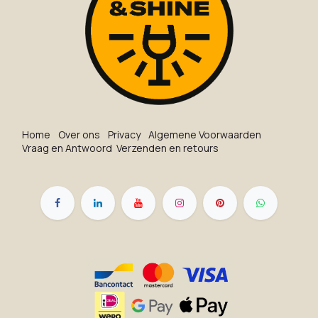
Ho​me
O​ve​r on​s
Privacy
Algemene Voorwaarden
Vraag en Antwoord
Verzenden en retours