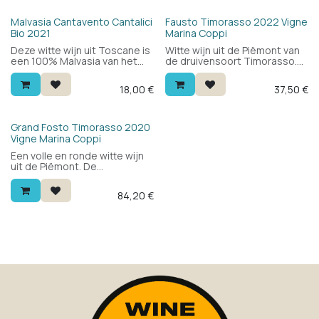
Bio
Malvasia Cantavento Cantalici
Fausto Timorasso 2022 Vigne
Bio 2021
Marina Coppi
Deze witte wijn uit Toscane is
Witte wijn uit de Piëmont van
een 100% Malvasia van het
de druivensoort Timorasso.
wijndomein Cantalici, onder
De naam van wijn is een
de IGT Toscana-appellatie en
eerbetoon aan wielrenner
18,00
€
37,50
€
biologisch geteeld. Vol en
Fausto Coppi. Zijn kleinzoon
genereus in de mond, met
maakt wijnen op de
een lage zuurgraad.
wijngaarden van de familie in
Castellania het geboortedorp
Grand Fosto Timorasso 2020
van Fausto. Een elegante,
Vigne Marina Coppi
volle, complexe en minerale
Een volle en ronde witte wijn
wijn voor bij het eten.
uit de Piëmont. De
druivensoort is de minder
bekende Timorasso.
84,20
€
Complex, stevig en zacht met
een mooie balans. Een witte
wijn voor bij het eten. Kan een
aantal jaren de kelder in. De
wijn wordt gemaakt door de
kleinzoon van Fausto Coppi,
een van de bekendste
wielrenners aller tijden.