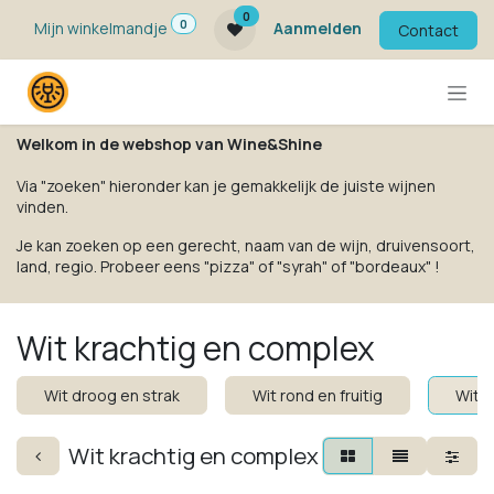
Overslaan naar inhoud
0
0
Mijn winkelmandje
Aanmelden
Contact
Welkom in de webshop van Wine&Shine
Via "zoeken" hieronder kan je gemakkelijk de juiste wijnen
vinden.
Je kan zoeken op een gerecht, naam van de wijn, druivensoort,
land, regio. Probeer eens "pizza" of "syrah" of "bordeaux" !
Wit krachtig en complex
Wit droog en strak
Wit rond en fruitig
Wit k
Wit krachtig en complex