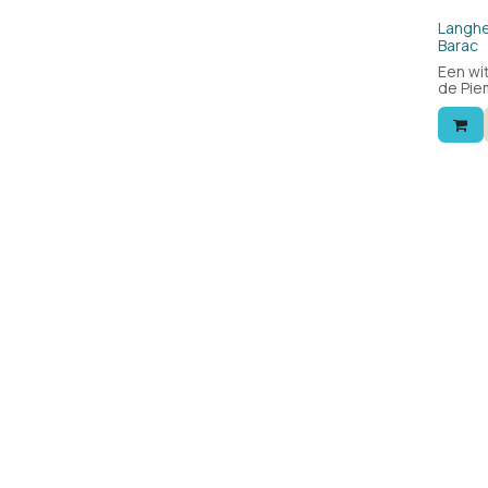
Langhe
Barac
Een wit
de Pie
de Lang
fruitig
als ape
Een aa
gewoon