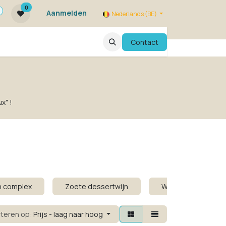
0
Aanmelden
Nederlands (BE)
ie zijn we ?
FAQ
Evenementen
Contact
x" !
en complex
Zoete dessertwijn
Wit zonder alcohol
rteren op:
Prijs - laag naar hoog