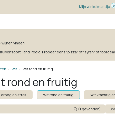
0
Mijn winkelmandje
ketten
Wijn voor ...
Wijnmakers
Blog
w
e wijnen vinden.
uivensoort, land, regio. Probeer eens "pizza" of "syrah" of "bordeau
cten
Wit
Wit rond en fruitig
t rond en fruitig
 droog en strak
Wit rond en fruitig
Wit krachtig 
(1 gevonden)
So