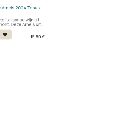
 Arneis 2024 Tenuta
te Italiaanse wijn uit
mont. Deze Arneis uit
he streek is fris,
 en elegant. Drink hem
15,50
€
ritief of bij het eten.
ngename witte wijn,
 genieten.