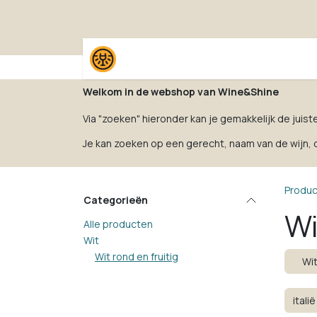
Overslaan naar inhoud
Home
Shop
Proefpak
Welkom in de webshop van Wine&Shine
Via "zoeken" hieronder kan je gemakkelijk de juist
Je kan zoeken op een gerecht, naam van de wijn, dr
Produ
Categorieën
Wi
Alle producten
Wit
Wit rond en fruitig
Wit