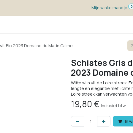
0
Mijn winkelmandje
ketten
Wijn voor ...
Wijnmakers
Blog
w
 wit Bio 2023 Domaine du Matin Calme
Schistes Gris d
2023 Domaine 
Witte wijn uit de Loire streek. 
lengte en elegantie met lichte 
Loire streek kan verwachten vo
19,80
€
Inclusief btw
In w