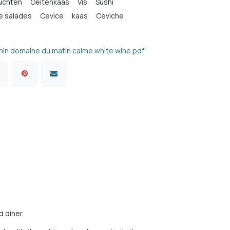
uchten
Geitenkaas
Vis
Sushi
e salades
Cevice
kaas
Ceviche
enin domaine du matin calme white wine.pdf
 diner.