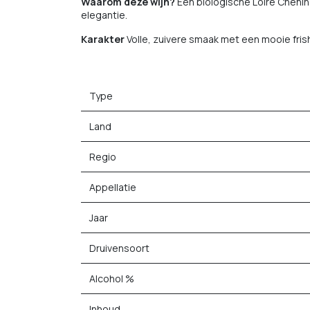
Waarom deze wijn?
Een biologische Loire Chenin
elegantie.
Karakter
Volle, zuivere smaak met een mooie frish
Type
Land
Regio
Appellatie
Jaar
Druivensoort
Alcohol %
Inhoud