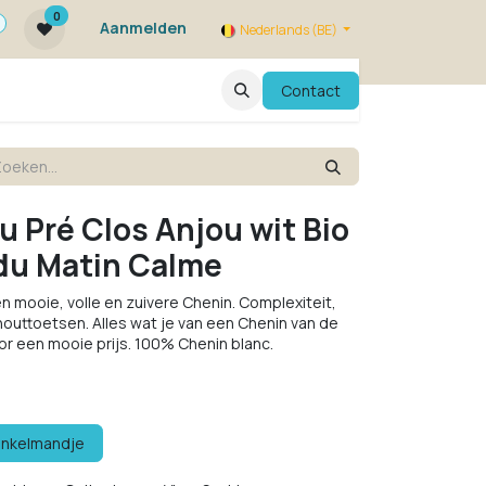
0
Aanmelden
Nederlands (BE)
ie zijn we ?
FAQ
Evenementen
Contact
u Pré Clos Anjou wit Bio
du Matin Calme
Een mooie, volle en zuivere Chenin. Complexiteit,
houttoetsen. Alles wat je van een Chenin van de
or een mooie prijs. 100% Chenin blanc.
inkelmandje