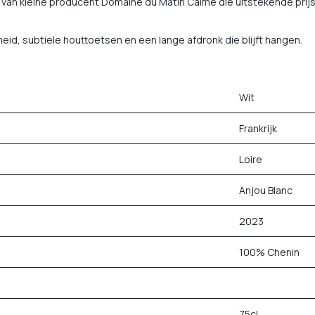
 van kleine producent Domaine du Matin Calme die uitstekende prij
eid, subtiele houttoetsen en een lange afdronk die blijft hangen.
Wit
Frankrijk
Loire
Anjou Blanc
2023
100% Chenin
75cl