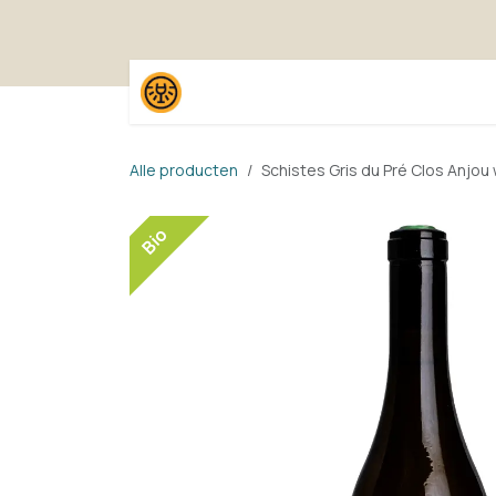
Overslaan naar inhoud
Home
Shop
Proefpak
Alle producten
Schistes Gris du Pré Clos Anjou
Bio