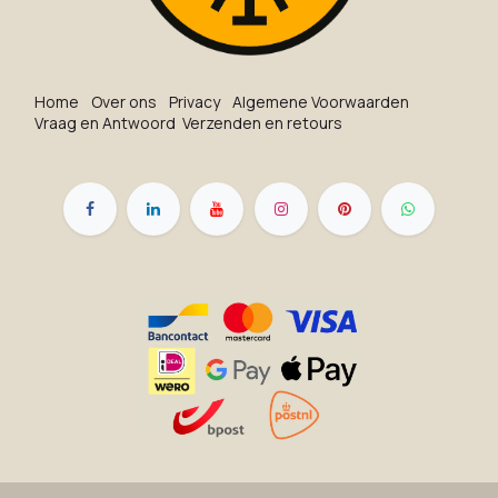
Ho​me
O​ve​r on​s
Privacy
Algemene Voorwaarden
Vraag en Antwoord
Verzenden en retours