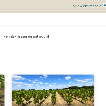
0
Mijn winkelmandje
ketten
Wijn voor ...
Wijnmakers
Blog
w
jnkennis - vraag en antwoord