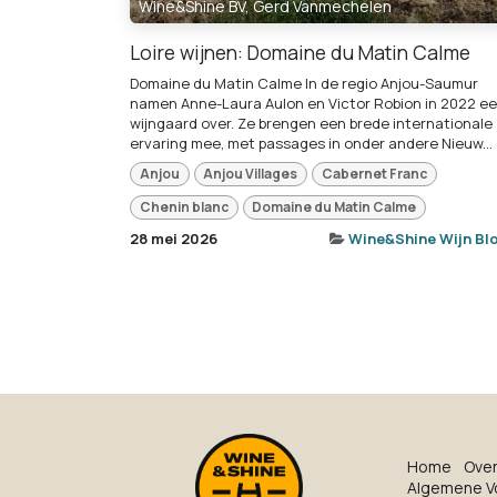
Wine&Shine BV, Gerd Vanmechelen
Loire wijnen: Domaine du Matin Calme
Domaine du Matin Calme In de regio Anjou-Saumur
namen Anne-Laura Aulon en Victor Robion in 2022 e
wijngaard over. Ze brengen een brede internationale
ervaring mee, met passages in onder andere Nieuw...
Anjou
Anjou Villages
Cabernet Franc
Chenin blanc
Domaine du Matin Calme
28 mei 2026
Wine&Shine Wijn Bl
Ho​me
O​ve​
Algemene V