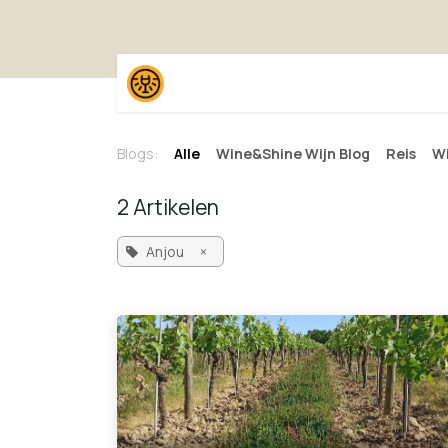
Overslaan naar inhoud
Home
Shop
Proefpak
Blogs:
Alle
Wine&Shine Wijn Blog
Reis
Wi
2 Artikelen
Anjou
×