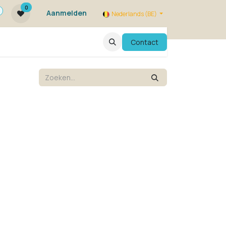
0
Aanmelden
Nederlands (BE)
ie zijn we ?
FAQ
Evenementen
Contact