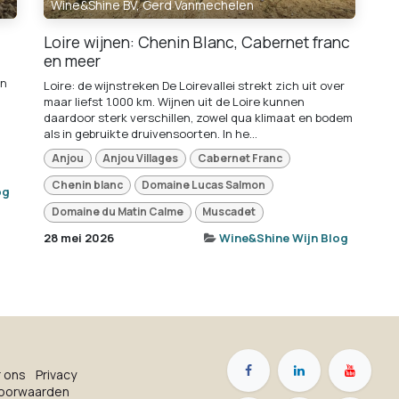
Wine&Shine BV, Gerd Vanmechelen
Loire wijnen: Chenin Blanc, Cabernet franc
en meer
en
Loire: de wijnstreken De Loirevallei strekt zich uit over
maar liefst 1.000 km. Wijnen uit de Loire kunnen
daardoor sterk verschillen, zowel qua klimaat en bodem
als in gebruikte druivensoorten. In he...
Anjou
Anjou Villages
Cabernet Franc
Chenin blanc
Domaine Lucas Salmon
og
Domaine du Matin Calme
Muscadet
28 mei 2026
Wine&Shine Wijn Blog
r on​s
Privacy
oorwaarden