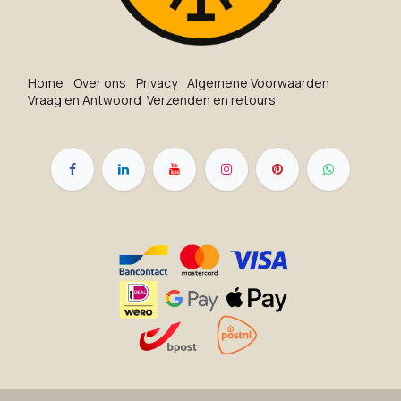
Ho​me
O​ve​r on​s
Privacy
Algemene Voorwaarden
Vraag en Antwoord
Verzenden en retours