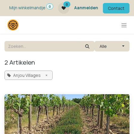
Overslaan naar inhoud
0
0
Mijn winkelmandje
Aanmelden
Contact
Alle
2 Artikelen
Anjou Villages
×