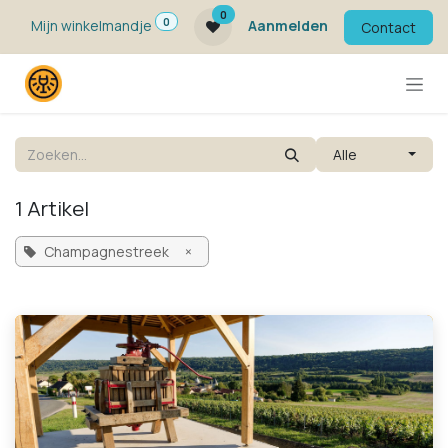
Overslaan naar inhoud
0
0
Mijn winkelmandje
Aanmelden
Contact
Alle
1 Artikel
Champagnestreek
×