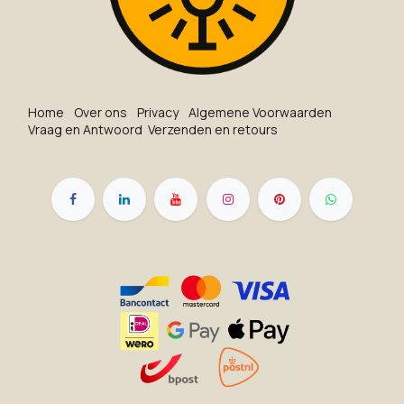
Ho​me
O​ve​r on​s
Privacy
Algemene Voorwaarden
Vraag en Antwoord
Verzenden en retours