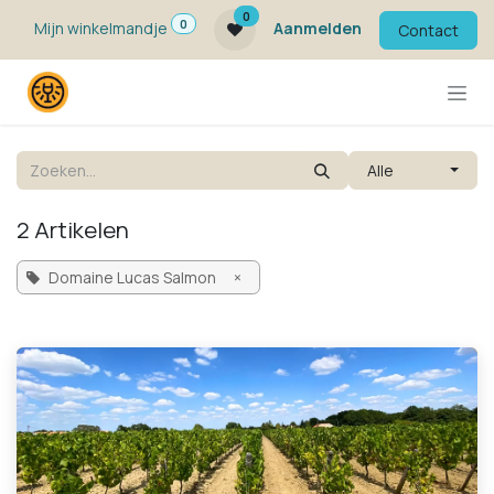
Overslaan naar inhoud
0
0
Mijn winkelmandje
Aanmelden
Contact
Alle
2 Artikelen
Domaine Lucas Salmon
×