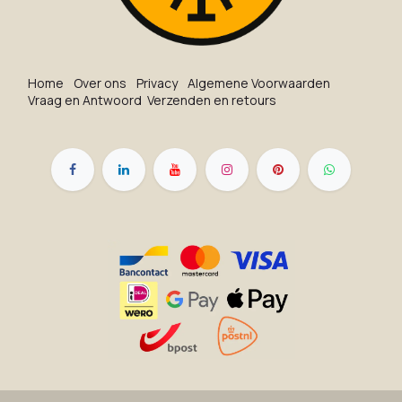
Ho​me
O​ve​r on​s
Privacy
Algemene Voorwaarden
Vraag en Antwoord
Verzenden en retours