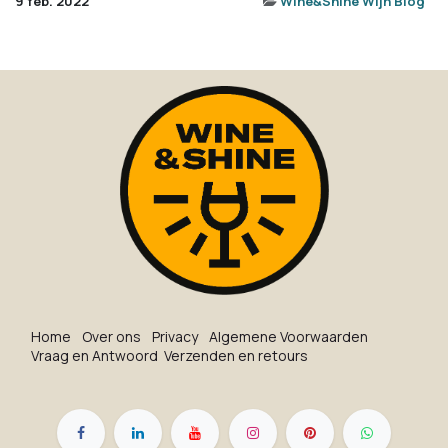
9 feb. 2022
Wine&Shine Wijn Blog
Ho​me
O​ve​r on​s
Privacy
Algemene Voorwaarden
Vraag en Antwoord
Verzenden en retours