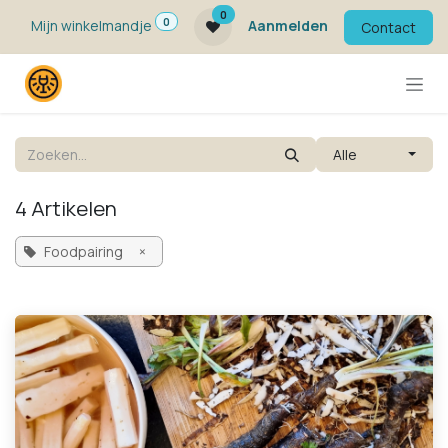
Overslaan naar inhoud
0
0
Mijn winkelmandje
Aanmelden
Contact
Alle
4 Artikelen
Foodpairing
×