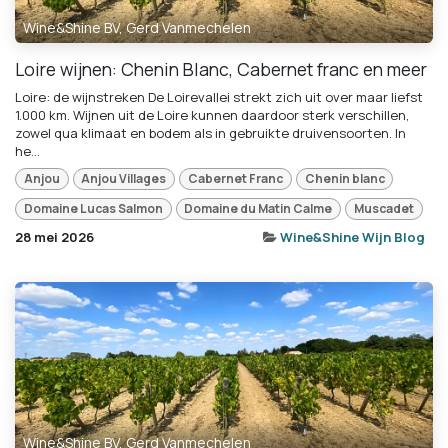
Wine&Shine BV, Gerd Vanmechelen
Loire wijnen: Chenin Blanc, Cabernet franc en meer
Loire: de wijnstreken De Loirevallei strekt zich uit over maar liefst
1.000 km. Wijnen uit de Loire kunnen daardoor sterk verschillen,
zowel qua klimaat en bodem als in gebruikte druivensoorten. In
he...
Anjou
Anjou Villages
Cabernet Franc
Chenin blanc
Domaine Lucas Salmon
Domaine du Matin Calme
Muscadet
28 mei 2026
Wine&Shine Wijn Blog
Wine&Shine BV, Gerd Vanmechelen