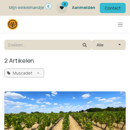
Overslaan naar inhoud
0
0
Mijn winkelmandje
Aanmelden
Contact
Alle
2 Artikelen
Muscadet
×