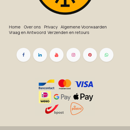
Ho​me
O​ve​r on​s
Privacy
Algemene Voorwaarden
Vraag en Antwoord
Verzenden en retours