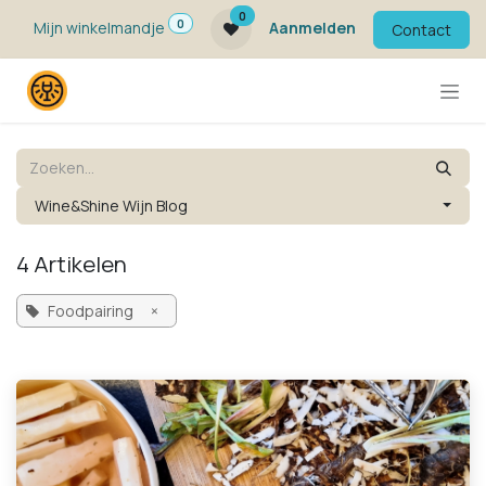
Overslaan naar inhoud
0
0
Mijn winkelmandje
Aanmelden
Contact
Wine&Shine Wijn Blog
4 Artikelen
Foodpairing
×