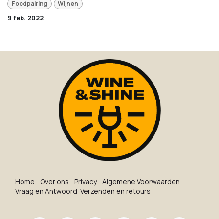
Foodpairing
Wijnen
9 feb. 2022
Ho​me
O​ve​r on​s
Privacy
Algemene Voorwaarden
Vraag en Antwoord
Verzenden en retours