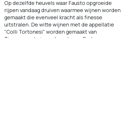
Op dezelfde heuvels waar Fausto opgroeide
rijpen vandaag druiven waarmee wijnen worden
gemaakt die evenveel kracht als finesse
uitstralen. De witte wijnen met de appellatie
"Colli Tortonesi" worden gemaakt van
Timorasso-druiven, de rode van Barbera.
Wine&Shine biedt deze bijzondere wijnen aan
via de webshop. Geen gewone flessen, maar een
eerbetoon aan een kampioen — in smaak en in
ziel.
Meer over Fausto Coppi bij
Wikipedia:
https://nl.wikipedia.org/wiki/Fausto_Co
Website Vigne Marina
Coppi:
https://www.vignemarinacoppi.com/index.