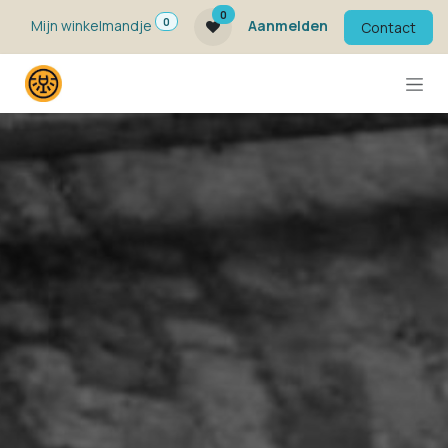
Overslaan naar inhoud
0
0
Mijn winkelmandje
Aanmelden
Contact