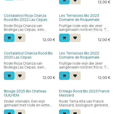
12,00
€
Guide Hachette 2023. Een
wat gerechten kan
uitzonderlijke prijs-
kombineren.
kwaliteitverhouding. Vroeger
bekend als "Prestige".
Bio
Bio
Costalarbol Rioja Crianza
Les Terrasses Bio 2023
Rood Bio 2022 Las Cepas
Domaine de Roquemale
Rode Rioja Crianza van
Fruitige rode wijn die zeer
Bodega Las Cepas, een
aangenaam rond en fris is. Te
biologisch familiebedrijf in
drinken bij alle gelegenheden.
Uruñuela. Blend van graciano,
12,00
€
12,00
€
garnacha en tempranillo: vol
rood fruit, ronde tannines en
een prettige kruidigheid.
Ideaal bij vlees, pasta en
Bio
Bio
Costalarbol Crianza Rood Bio
Les Terrasses Bio 2022
barbecue.
2020 Las Cepas
Domaine de Roquemale
Rode Rioja Crianza van
Fruitige rode wijn die zeer
Bodega Las Cepas, een
aangenaam rond en fris is. Te
biologisch familiebedrijf in
drinken bij alle gelegenheden.
Uruñuela. Blend van graciano,
12,00
€
12,00
€
garnacha en tempranillo: vol
rood fruit, ronde tannines en
een prettige kruidigheid.
Ideaal bij vlees, pasta en
Bio
Blouge 2025 Bio Chateau
El Mago Rood Bio 2023 Franck
barbecue.
GUILHEM
Massard
Onder vrienden. Een wijn
Rode Terra Alta van Franck
gemaakt met rode en witte
Massard, biologisch geteeld
druiven. Lekker, licht, fruitig.
in Catalonië. 100% grenache:
Slechts 11,5% alcohol. Je
licht en aangenaam met rood