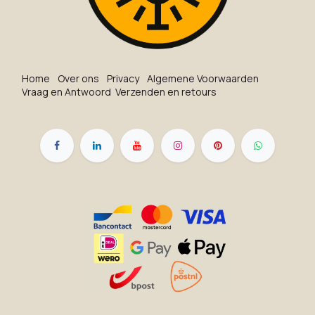
Ho​me
O​ve​r on​s
Privacy
Algemene Voorwaarden
Vraag en Antwoord
Verzenden en retours