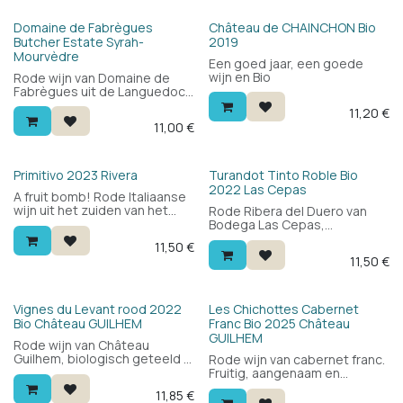
Bio
Domaine de Fabrègues
Château de CHAINCHON Bio
Butcher Estate Syrah-
2019
Mourvèdre
Een goed jaar, een goede
wijn en Bio
Rode wijn van Domaine de
Fabrègues uit de Languedoc.
Blend van syrah en
11,20
€
mourvèdre: krachtig en
11,00
€
fluweelzacht met zwart fruit,
kruiden en een diepe
structuur. Speciaal
geselecteerd bij rund — maar
Bio
Primitivo 2023 Rivera
Turandot Tinto Roble Bio
lekker bij alle stevige
2022 Las Cepas
A fruit bomb! Rode Italiaanse
vleesgerechten.
wijn uit het zuiden van het
Rode Ribera del Duero van
land. Rond, fruitig en krachtig.
Bodega Las Cepas,
Ideaal bij de Italiaanse
biologisch geteeld. 100%
11,50
€
gerechten met tomaten.
tempranillo, kort gerijpt op
11,50
€
eikenhout: fruitig en vlot
drinkbaar met een apart
karakter. Een moderne
Spaanse rode wijn voor elke
Bio
Bio
Vignes du Levant rood 2022
Les Chichottes Cabernet
gelegenheid.
Bio Château GUILHEM
Franc Bio 2025 Château
GUILHEM
Rode wijn van Château
Guilhem, biologisch geteeld in
Rode wijn van cabernet franc.
de Languedoc. Bekroond met
Fruitig, aangenaam en
90/100 RVF, gouden medaille
veelzijdig. Een mooie wijn
11,85
€
Mâcon 2022 en 2 sterren
voor elke dag die je met heel