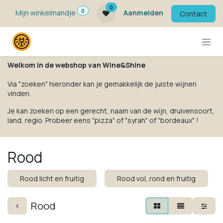
Overslaan naar inhoud
0
0
Mijn winkelmandje
Aanmelden
Contact
Welkom in de webshop van Wine&Shine
Via "zoeken" hieronder kan je gemakkelijk de juiste wijnen
vinden.
Je kan zoeken op een gerecht, naam van de wijn, druivensoort,
land, regio. Probeer eens "pizza" of "syrah" of "bordeaux" !
Rood
Rood licht en fruitig
Rood vol, rond en fruitig
Rood