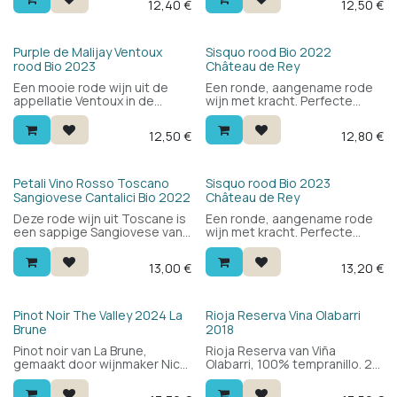
12,40
€
12,50
€
perfecte terraswijn voor wie
fruit, kruiden en een frisse
liever rood drinkt.
afdronk. Een elegante
Spaanse rode wijn met
finesse.
Bio
Bio
Purple de Malijay Ventoux
Sisquo rood Bio 2022
rood Bio 2023
Château de Rey
Een mooie rode wijn uit de
Een ronde, aangename rode
appellatie Ventoux in de
wijn met kracht. Perfecte
Rhone vallei. Aangenaam,
balans. Je kan hem drinken bij
warm en rond met wat
veel verschillende gerechten.
12,50
€
12,80
€
kruidigheid. Met vrienden, bij
een barbecue, of bij je
comfort food.
Bio
Bio
Petali Vino Rosso Toscano
Sisquo rood Bio 2023
Sangiovese Cantalici Bio 2022
Château de Rey
Deze rode wijn uit Toscane is
Een ronde, aangename rode
een sappige Sangiovese van
wijn met kracht. Perfecte
het wijndomein Cantalici,
balans. Je kan hem drinken bij
onder de IGT Toscana-
veel verschillende gerechten.
13,00
€
13,20
€
appellatie. Rijke maar zachte
en evenwichtige aroma's van
morellekers, kruiden en
vanille, met een levendige,
Pinot Noir The Valley 2024 La
Rioja Reserva Vina Olabarri
sappige afdronk.
Brune
2018
Pinot noir van La Brune,
Rioja Reserva van Viña
gemaakt door wijnmaker Nico
Olabarri, 100% tempranillo. 24
Grobler in de Elgin Valley op
maanden op eikenhout en 12
350m hoogte. Licht en fris
maanden op fles: mooi fruit,