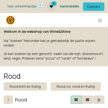
Overslaan naar inhoud
0
0
Mijn winkelmandje
Aanmelden
Contact
Welkom in de webshop van Wine&Shine
Via "zoeken" hieronder kan je gemakkelijk de juiste wijnen
vinden.
Je kan zoeken op een gerecht, naam van de wijn, druivensoort,
land, regio. Probeer eens "pizza" of "syrah" of "bordeaux" !
Rood
Rood licht en fruitig
Rood vol, rond en fruitig
Rood