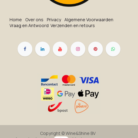
Ho​me
O​ve​r on​s
Privacy
Algemene Voorwaarden
Vraag en Antwoord
Verzenden en retours
Copyright ©
Wine&Shine BV