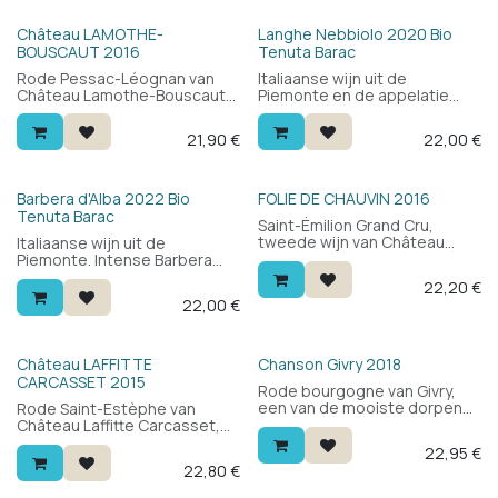
Bio
Château LAMOTHE-
Langhe Nebbiolo 2020 Bio
BOUSCAUT 2016
Tenuta Barac
Rode Pessac-Léognan van
Italiaanse wijn uit de
Château Lamothe-Bouscaut,
Piemonte en de appelatie
beheerd door de eigenaars
Langhe. Mooie Nebbiolo wijn
van het naburige Château
en een aangename
21,90
€
22,00
€
Bouscaut. Cabernet
kennismaking voor een
sauvignon en merlot: zwart
zachte prijs. Intensiteit, fruit
fruit, kruiden, cederhout en
en zachte taninnes. Een
elegante tannines. Een
medium body met zuiverheid
Bio
Barbera d'Alba 2022 Bio
FOLIE DE CHAUVIN 2016
bordeaux met karakter en
en finesse. Deze wijn kan je
Tenuta Barac
Saint-Émilion Grand Cru,
bewaarpotenrtieel.
nu drinken of nog een aantal
tweede wijn van Château
Italiaanse wijn uit de
jaren in de kelder houden.
Chauvin — grand cru classé in
Piemonte. Intense Barbera
James Suckling 89 pts. Open
handen van de familie Cazes
met een mooie structuur,
een paar uur voor het
22,20
€
(Lynch-Bages). Merlot en
zuiver, fruitig en fris.
serveren, of giet in een karaf.
22,00
€
cabernet franc: rood fruit,
Aangenaam rond voor een
zachte tannines en een
Barbera. 2022 was een
ronde, toegankelijke stijl. Veel
eerder warm jaar en deze
kwaliteit voor de prijs.
Barbera is wat ronder. Open
Château LAFFITTE
Chanson Givry 2018
een paar uur voor het
CARCASSET 2015
Rode bourgogne van Givry,
serveren, of giet in een karaf.
een van de mooiste dorpen
Rode Saint-Estèphe van
van de Côte Chalonnaise.
Château Laffitte Carcasset,
Chanson Père et Fils —
Cru Bourgeois sinds 1932.
22,95
€
klassieke maison uit Beaune,
Blend van cabernet
22,80
€
opgericht in 1750 — levert een
sauvignon, merlot en
pinot noir met kersen,
cabernet franc: zwart fruit,