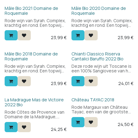
balans. Een aparte Spaanse
zuur dat typisch is voor
rode wijn om te ontdekken.
Barbera. Barbera van de
Bio
Bio
Mâle Bio 2021 Domaine de
Mâle Bio 2020 Domaine de
appellatie Colli Tortonesi in
Roquemale
Roquemale
de regio Piemont.
Rode wijn van Syrah. Complex,
Rode wijn van Syrah. Complex,
krachtig en rond. Een topwijn
krachtig en rond. Een topwijn
voor een zachte prijs.
voor een zachte prijs.
23,99
€
23,99
€
Bio
Bio
Mâle Bio 2018 Domaine de
Chianti Classico Riserva
Roquemale
Cantalici Baruffo 2022 Bio
Rode wijn van Syrah. Complex,
Deze rode wijn uit Toscane is
krachtig en rond. Een topwijn
een 100% Sangiovese van het
voor een zachte prijs.
wijndomein Cantalici, onder
de DOCG Chianti Classico
23,99
€
24,01
€
Riserva-appellatie en
biologisch geteeld. Twee jaar
gerijpt op vat, met een
gemarkeerd, rustiek karakter
Bio
La Madrague Mas de Victoire
Château TAYAC 2018
en een uitstekende prijs-
2022 Bio
Rode Margaux van Château
kwaliteitverhouding —
Tayac, een van de grootste
Rode Côtes de Provence van
bekroond met 92 punten van
landgoederen in de
Domaine de la Madrague,
James Suckling.
appellation. Donker rood fruit,
biologisch geteeld aan de
24,50
€
zwarte pruim, stevige
Côte d'Azur. 95% syrah, 12
24,25
€
tannines met een vleugje
maanden op eikenhout:
lakrits en elegantie — typisch
geconcentreerd en krachtig