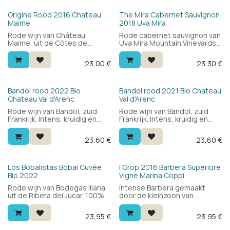
framboos, elegante tannines
kruiden en een krachtige,
en een frisse afdronk.
gestructureerde
Origine Rood 2016 Chateau
The Mira Cabernet Sauvignon
tannineopbouw. Een klassieke
Maïme
2018 Uva Mira
Saint-Estèphe met lang
Rode wijn van Château
Rode cabernet sauvignon van
bewaarpotenrtieel — 91/100
Maïme, uit de Côtes de
Uva Mira Mountain Vineyards,
Wine Enthusiast.
Provence. Stevig en complex,
op de hellingen van de
met diepgang en structuur.
Helderberg in Stellenbosch
23,00
€
23,30
€
Een wijn met karakter, ideaal
tot 620m hoogte. Vol en
bij gegrild vlees en stevige
stevig met donker fruit,
gerechten.
kersen, grafiet en zachte,
fluweelzachte tannines.
Bio
Bio
Bandol rood 2022 Bio
Bandol rood 2021 Bio Chateau
Krachtig maar met frisheid en
Chateau Val d'Arenc
Val d'Arenc
balans — 91/100 Wine
Rode wijn van Bandol, zuid
Rode wijn van Bandol, zuid
Searcher.
Frankrijk. Intens, kruidig en
Frankrijk. Intens, kruidig en
lang met de zuiverheid en
lang met de zuiverheid en
finesse waar we van houden.
finesse waar we van houden.
23,60
€
23,60
€
Druivensoort: hoofdzakelijk
Druivensoort: hoofdzakelijk
mourvèdre.
mourvèdre.
Bio
Los Bobalistas Bobal Cuvée
I Grop 2016 Barbera Superiore
Bio 2022
Vigne Marina Coppi
Rode wijn van Bodegas Illana
Intense Barbera gemaakt
uit de Ribera del Júcar. 100%
door de kleinzoon van
bobal, gerijpt op eikenhout:
wielerlegende Fausto Coppi.
fruitig en bloemig met een
Een volle en complexe wijn,
23,95
€
23,95
€
mooie frisheid, zachte
rond, mineraal, zacht en lang
tannines en een mooie
aanhoudend met het tikje