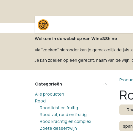
Overslaan naar inhoud
Home
Shop
Proefpak
Welkom in de webshop van Wine&Shine
Via "zoeken" hieronder kan je gemakkelijk de juist
Je kan zoeken op een gerecht, naam van de wijn, dr
Produ
Categorieën
R
Alle producten
Rood
Rood licht en fruitig
Roo
Rood vol, rond en fruitig
Rood krachtig en complex
Zoete dessertwijn