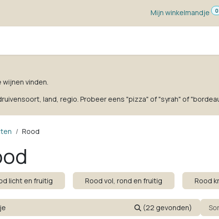
0
Mijn winkelmandje
ketten
Wijn voor ...
Wijnmakers
Blog
w
e wijnen vinden.
uivensoort, land, regio. Probeer eens "pizza" of "syrah" of "bordeau
cten
Rood
ood
d licht en fruitig
Rood vol, rond en fruitig
Rood k
(22 gevonden)
So