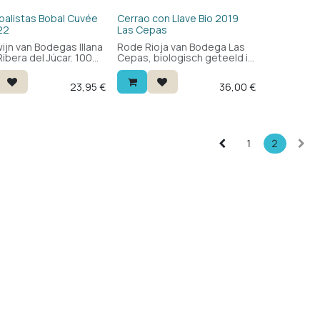
Bio
balistas Bobal Cuvée
Cerrao con Llave Bio 2019
22
Las Cepas
ijn van Bodegas Illana
Rode Rioja van Bodega Las
Ribera del Júcar. 100%
Cepas, biologisch geteeld in
 gerijpt op eikenhout:
Uruñuela. Blend van maturana
g en bloemig met een
en graciano: twee zeldzame
23,95
€
36,00
€
frisheid, zachte
druivenrassen uit de Rioja.
es en een mooie
Krachtig en stevig met
. Een aparte Spaanse
karakter. Een wijn om te
ijn om te ontdekken.
ontdekken bij het eten.
1
2