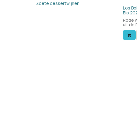
Zoete dessertwijnen
Bio
Los Bo
Bio 20
Rode w
uit de 
bobal,
fruiti
mooie 
tannin
balans
rode w