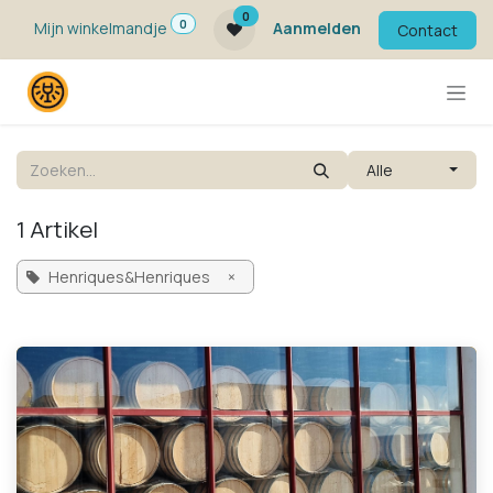
Overslaan naar inhoud
0
0
Mijn winkelmandje
Aanmelden
Contact
Alle
1 Artikel
Henriques&Henriques
×