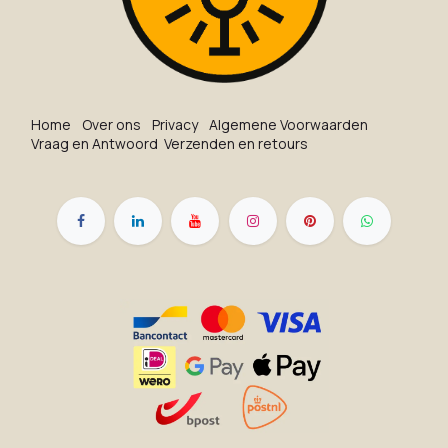
Ho​me
O​ve​r on​s
Privacy
Algemene Voorwaarden
Vraag en Antwoord
Verzenden en retours