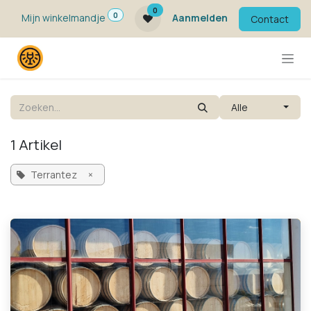
Overslaan naar inhoud
0
0
Mijn winkelmandje
Aanmelden
Contact
Alle
1 Artikel
Terrantez
×