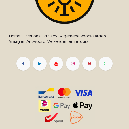
Ho​me
O​ve​r on​s
Privacy
Algemene Voorwaarden
Vraag en Antwoord
Verzenden en retours