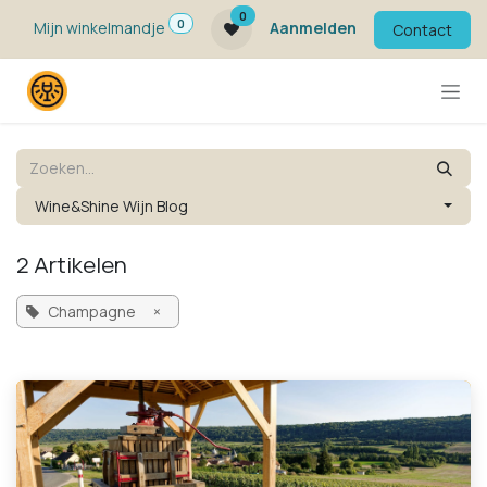
Overslaan naar inhoud
0
0
Mijn winkelmandje
Aanmelden
Contact
Wine&Shine Wijn Blog
2 Artikelen
Champagne
×