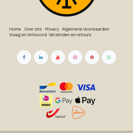
Ho​me
O​ve​r on​s
Privacy
Algemene Voorwaarden
Vraag en Antwoord
Verzenden en retours