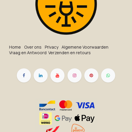
Ho​me
O​ve​r on​s
Privacy
Algemene Voorwaarden
Vraag en Antwoord
Verzenden en retours