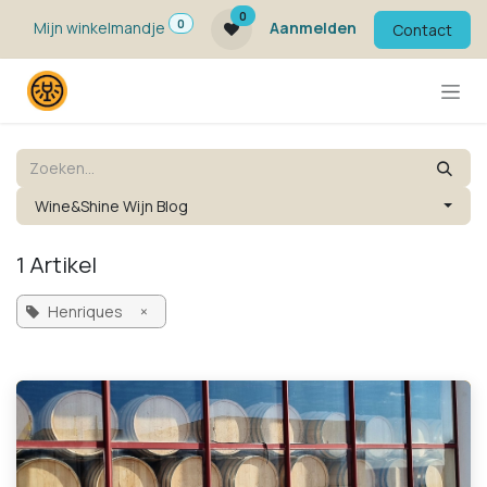
Overslaan naar inhoud
0
0
Mijn winkelmandje
Aanmelden
Contact
Wine&Shine Wijn Blog
1 Artikel
Henriques
×