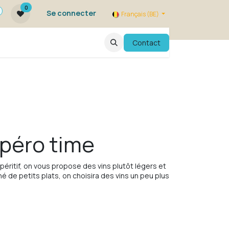
0
Se connecter
Français (BE)
qui sommes nous ?
FAQ
Contact
Evenements
Apéro time
'apéritif, on vous propose des vins plutôt légers et
é de petits plats, on choisira des vins un peu plus