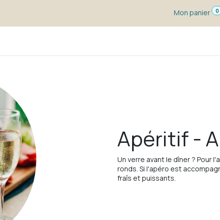
0
Mon panier
s dégustation
Un vin pour ...
Vignerons
Blog
Apéritif - 
Un verre avant le dîner ? Pour l
ronds. Si l'apéro est accompagn
fraîs et puissants.