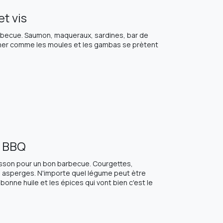
t vis
rbecue. Saumon, maqueraux, sardines, bar de
de mer comme les moules et les gambas se prètent
e BBQ
isson pour un bon barbecue. Courgettes,
, asperges. N'importe quel légume peut ètre
onne huile et les épices qui vont bien c'est le