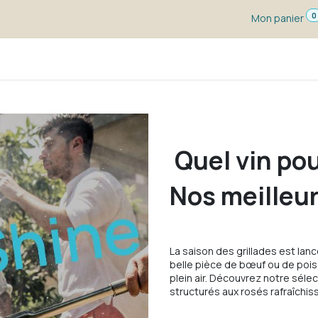
0
Mon panier
s dégustation
Un vin pour ...
Vignerons
Blog
Quel vin pou
Nos meilleur
La saison des grillades est lanc
belle pièce de bœuf ou de pois
plein air. Découvrez notre séle
structurés aux rosés rafraîchis