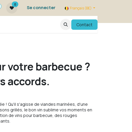
0
Se connecter
Français (BE)
qui sommes nous ?
FAQ
Contact
Evenements
r votre barbecue ?
s accords.
ée ! Qu'il s'agisse de viandes marinées, d'une
sons grillés, le bon vin sublime vos moments en
ction de vins pour barbecue, des rouges
sants.