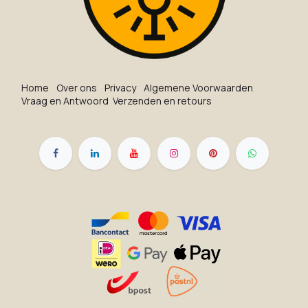
Ho​me
O​ve​r on​s
Privacy
Algemene Voorwaarden
Vraag en Antwoord
Verzenden en retours