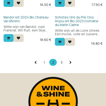
verfijnd met wit fruit, bloemen
sémillon, sauvignon blanc en
16,50
€
17,50
€
en een geïntegreerde
sauvignon gris: fris en
houttoets — in de stijl van een
mineraal met citrus, wit fruit
witte bourgogne. Finesse en
en een ronde, volle mond. Nu
balans in elk glas.
al lekker, maar kan nog enkele
Bio
Bio
Bandol wit 2024 Bio Chateau
Schistes Gris du Pré Clos
jaren.
Val d'Arenc
Anjou wit Bio 2023 Domaine
du Matin Calme
Witte wijn van Bandol, zuid
Frankrijk. Wit fruit, een tikje
Witte wijn uit de Loire streek.
exotisch fruit en vooral veel
Een mooie, volle en zuivere
frisheid en finesse.
Chenin. Complexiteit, lengte
18,60
€
en elegantie met lichte
19,80
€
houttoetsen. Alles wat je van
een Chenin van de Loire
streek kan verwachten voor
een mooie prijs. 100% Chenin
blanc.
1
2
3