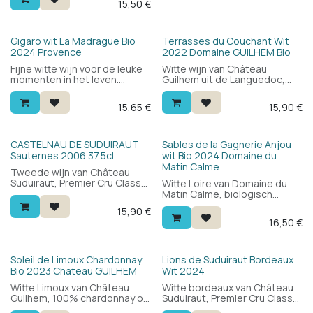
15,50
€
Provence. Drink hem als
de stijl van een witte
aperitief of bij een tartaar van
bourgogne. Veel wijn voor de
vis. Met de groeten van Saint-
prijs — 92/100 James Suckling.
Tropez.
Bio
Bio
Gigaro wit La Madrague Bio
Terrasses du Couchant Wit
2024 Provence
2022 Domaine GUILHEM Bio
Fijne witte wijn voor de leuke
Witte wijn van Château
momenten in het leven.
Guilhem uit de Languedoc,
Gigaro van Domaine de la
biologisch geteeld. Blend van
Madrague is een zachte en
chardonnay en sauvignon
15,65
€
15,90
€
frisse witte wijn van de
blanc, gerijpt op eikenhout:
Provence. Drink hem als
rond, vol en krachtig met wit
aperitief of bij een tartaar van
fruit en een minerale toets.
vis. Met de groeten van Saint-
Vroeger bekend als "Grand
Bio
CASTELNAU DE SUDUIRAUT
Sables de la Gagnerie Anjou
Tropez.
Vin".
Sauternes 2006 37.5cl
wit Bio 2024 Domaine du
Matin Calme
Tweede wijn van Château
Suduiraut, Premier Cru Classé
Witte Loire van Domaine du
de Sauternes. Goudgeel met
Matin Calme, biologisch
honing, droge perzik en
geteeld in Anjou. 100% chenin
15,90
€
vijgen. Een elegante zoete
blanc: strak en rond tegelijk,
16,50
€
dessertwijn voor een
fris met een tikje citrus en
schappelijke prijs — 2 sterren
een mooie zuivere elegantie.
Guide Hachette, 17/20 Gault
Uitstekende prijs-
Millau. Halve fles 37,5cl.
kwaliteitverhouding.
Soleil de Limoux Chardonnay
Lions de Suduiraut Bordeaux
Bio 2023 Chateau GUILHEM
Wit 2024
Witte Limoux van Château
Witte bordeaux van Château
Guilhem, 100% chardonnay op
Suduiraut, Premier Cru Classé
eikenhout gerijpt. Elegant en
de Sauternes. Blend van