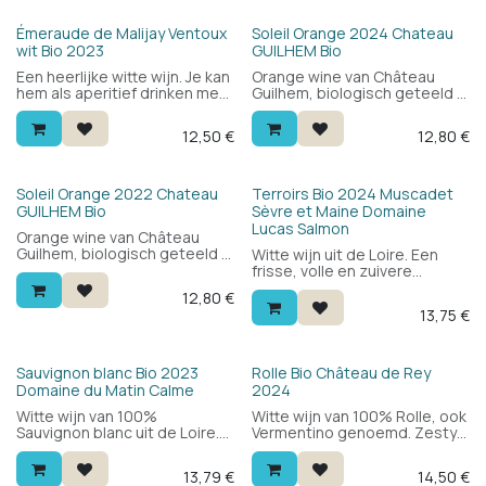
Bio
Bio
Émeraude de Malijay Ventoux
Soleil Orange 2024 Chateau
wit Bio 2023
GUILHEM Bio
Een heerlijke witte wijn. Je kan
Orange wine van Château
hem als aperitief drinken met
Guilhem, biologisch geteeld in
vis of wit vlees. Soepel, fris en
de Languedoc. 100%
aangenaam rond. Gemaakt
chardonnay, licht oxidatief
12,50
€
12,80
€
van witte grenache en
met wit fruit, noten en een
clairette druiven.
zachte tanninetoets.
Aangenaam en toegankelijk —
een mooie introductie tot het
Bio
Soleil Orange 2022 Chateau
Terroirs Bio 2024 Muscadet
genre.
GUILHEM Bio
Sèvre et Maine Domaine
Lucas Salmon
Orange wine van Château
Guilhem, biologisch geteeld in
Witte wijn uit de Loire. Een
de Languedoc. 100%
frisse, volle en zuivere
chardonnay, licht oxidatief
Muscadet voor bij de
12,80
€
met wit fruit, noten en een
mosselen, oesters en andere
13,75
€
zachte tanninetoets.
zeevruchten. Muscadet de
Aangenaam en toegankelijk —
sèvre et maine, 100% Melon
een mooie introductie tot het
de Bourgogne.
genre.
Bio
Bio
Sauvignon blanc Bio 2023
Rolle Bio Château de Rey
Domaine du Matin Calme
2024
Witte wijn van 100%
Witte wijn van 100% Rolle, ook
Sauvignon blanc uit de Loire.
Vermentino genoemd. Zesty,
Elegant, zuiver, lekker.
fris en rond. Drink hem bij
Sauvignon blanc met frisheid
gegrilde vis, kreeft, harde
13,79
€
14,50
€
en zuiverheid. Hoort niet thuis
kazen en zelfs asperges.