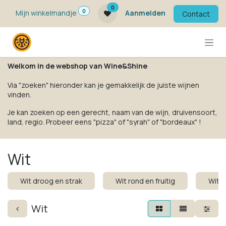
Overslaan naar inhoud
0
0
Mijn winkelmandje
Aanmelden
Contact
Welkom in de webshop van Wine&Shine
Via "zoeken" hieronder kan je gemakkelijk de juiste wijnen
vinden.
Je kan zoeken op een gerecht, naam van de wijn, druivensoort,
land, regio. Probeer eens "pizza" of "syrah" of "bordeaux" !
Wit
Wit droog en strak
Wit rond en fruitig
Wit k
Wit