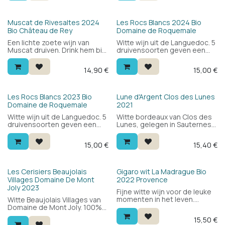
in de appelaties van de
streek, vandaar de appelatie
Vin de France.
Bio
Bio
Muscat de Rivesaltes 2024
Les Rocs Blancs 2024 Bio
Bio Château de Rey
Domaine de Roquemale
Een lichte zoete wijn van
Witte wijn uit de Languedoc. 5
Muscat druiven. Drink hem bij
druivensoorten geven een
kaas en nagerechten zoals
complexe, volle witte wijn met
fruit en sorbet of gewoon
de nodige frisheid voor een
14,90
€
15,00
€
zonder iets als een snoepje.
mooie balans.
Bio
Les Rocs Blancs 2023 Bio
Lune d'Argent Clos des Lunes
Domaine de Roquemale
2021
Witte wijn uit de Languedoc. 5
Witte bordeaux van Clos des
druivensoorten geven een
Lunes, gelegen in Sauternes.
complexe, volle witte wijn met
Blend van sémillon en
de nodige frisheid voor een
sauvignon blanc: fris en
15,00
€
15,40
€
mooie balans.
mineraal met citrus, wit fruit
en een ronde, volle mond. Nu
al lekker, maar kan nog enkele
jaren.
Bio
Les Cerisiers Beaujolais
Gigaro wit La Madrague Bio
Villages Domaine De Mont
2022 Provence
Joly 2023
Fijne witte wijn voor de leuke
momenten in het leven.
Witte Beaujolais Villages van
Gigaro van Domaine de la
Domaine de Mont Joly. 100%
Madrague is een zachte en
chardonnay: fruitig en elegant
15,50
€
frisse witte wijn van de
met een minerale frisheid in