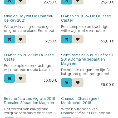
23,90
€
25,49
€
en een minerale zuiverheid.
zonder overdreven oxidatie
Een aparte witte wijn om te
of bitterheid. Een aparte wijn
ontdekken voor wie
om zeker eens te proeven.
nieuwsgierig is naar iets
100% Pinot Gris.
Bio
Bio
Mine de Rey wit Bio Château
El Abanico 2024 Bio La Jasse
anders.
de Rey 2021
Castel
Witte wijn van grenache gris
Een complexe en krachtige
en grenache blanc. Een mooie
witte wijn met een mooie
balans, complex, fris en
balans. Gouden kleur, fruitig,
sappig. Drink hem bij gegrilde
fris complex en mineraal. Een
31,50
€
36,00
€
vis, kreeft, harde kazen en
aparte witte wijn zoals je er
zelfs asperges. 2 sterren
geen 2de gaat tegenkomen.
Hachette wijngids.
Bio
El Abanico 2022 Bio La Jasse
Saint Romain Sous le Château
Castel
2019 Domaine Sébastien
Magnien
Een complexe en krachtige
wijn met een mooie balans.
De neus is elegant en fijn. De
Gouden kleur, fruitig, fris
kalkgrond geeft het geheel
complex en mineraal. Een
spanning. Een wijn vol charme,
36,00
€
aparte witte wijn zoals je er
te drinken binnen de 5 jaar.
36,00
€
geen 2de gaat tegenkomen.
Beaune 1cru Les Aigrots 2019
Chanson Chassagne-
Domaine Sébastien Magnien
Montrachet 2018
Het terroir van kalkrgrond
Witte bourgogne van
zorgt voor strakke en frisse
Chanson Père et Fils, een van
wijnen. Een wijn met veel
de klassieke namen uit