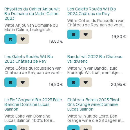
Bio
Bio
Rhyolites du Cahier Anjou wit
Les Galets Roulés Wit Bio
Bio Domaine du Matin Calme
2024 Château de Rey
2023
Witte Côtes du Roussillon van
Château de Rey, aan de voet
Witte Anjou van Domaine du
van de Pyreneeën. Blend van
Matin Calme, biologisch
roussanne en grenache blanc
geteeld in de Loire. 100%
19,80
€
op kiezelrijke bodems: fris en
chenin blanc: fris en zacht
19,80
€
rond met wit fruit, bloemen en
met een mooie zuiverheid,
een mooie mineraliteit. Lekker
elegantie en een tikje citrus.
als aperitief of bij vis en wit
Een aangename Loire met
vlees.
een uitstekende prijs-
Bio
Bio
Les Galets Roulés Wit Bio
Bandol wit 2022 Bio Chateau
kwaliteitverhouding.
2023 Château de Rey
Val d'Arenc
Witte Côtes du Roussillon van
Witte wijn van Bandol, zuid
Château de Rey, aan de voet
Frankrijk. Wit fruit, een tikje
van de Pyreneeën. Blend van
exotisch fruit en vooral veel
roussanne en grenache blanc
frisheid en finesse.
19,80
€
20,95
€
op kiezelrijke bodems: fris en
rond met wit fruit, bloemen en
een mooie mineraliteit. Lekker
als aperitief of bij vis en wit
Le Fief Cognard Bio 2023 Folle
Château-Bordin 2023 Pinot
vlees.
Blanche Domaine Lucas
Gris Orange wine Domaine
Salmon
Lucas Salmon
Witte Loire van Domaine
Witte wijn uit de Loire. Een
Lucas Salmon. 100% folle
orange wine die 28 dagen in
blanche — een zeldzame druif
contact blijft met de schillen.
met frisse zuurgraad, citrus
Aangenaam om te drinken,