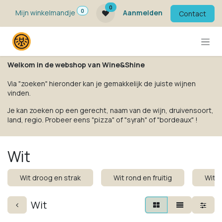
Overslaan naar inhoud
0
0
Mijn winkelmandje
Aanmelden
Contact
Welkom in de webshop van Wine&Shine
Via "zoeken" hieronder kan je gemakkelijk de juiste wijnen
vinden.
Je kan zoeken op een gerecht, naam van de wijn, druivensoort,
land, regio. Probeer eens "pizza" of "syrah" of "bordeaux" !
Wit
Wit droog en strak
Wit rond en fruitig
Wit k
Wit