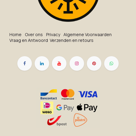
Ho​me
O​ve​r on​s
Privacy
Algemene Voorwaarden
Vraag en Antwoord
Verzenden en retours