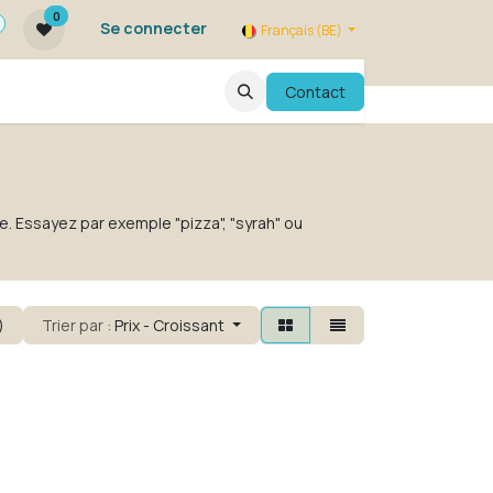
0
Se connecter
Français (BE)
qui sommes nous ?
FAQ
Contact
Evenements
e. Essayez par exemple "pizza", "syrah" ou
)
Trier par :
Prix - Croissant