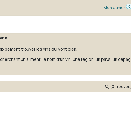
0
Mon panier
s dégustation
Un vin pour ...
Vignerons
Blog
hine
apidement trouver les vins qui vont bien.
cherchant un aliment, le nom d'un vin, une région, un pays, un cépag
(0 trouvés