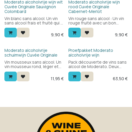
Moderato alcoholvrije wijn wit
Moderato alcoholvrije wijn
Cuvée Originale Sauvignon
rood Cuvée Originale
Colombard
Cabernet-Merlot
Vin blanc sans alcool. Un vin
Vin rouge sans alcool : Un vin
sans alcool frais et fruité qui a
rouge fruité avec un bon
vraiment le goût du vin.
équilibre et une acidité
Produit comme un vin
suffisante pour accompagner
9,90
€
9,90
€
classique dont l'alcool est
un grand nombre de plats
ensuite retiré. Cépages
différents. Ce vin rouge
Sauvignon blanc et
possède une texture de
Colombard.
tanins souples que l'on trouve
Moderato alcoholvrije
Proefpakket Moderato
rarement dans les produits
schuimwijn Cuvée Originale
alcoholvrije wijn
sans alcool, élaboré à partir
Vin mousseux sans alcool. Un
Pack découverte de vins sans
des cépages bordelais :
vin mousseux rond, léger et
alcool de Moderato. Deux
Merlot, Cabernet Sauvignon
frais avec des bulles fines
bouteilles de chaque : rouge,
et un peu de Cabernet Franc.
élaboré à partir du cépage
blanc et pétillant. Sans alcool,
11,95
€
63,50
€
Colombard, typique de la
avec le goût d'un vrai vin — à
Gascogne. C'est le meilleur
découvrir.
vin mousseux sans alcool que
nous ayons goûté jusqu'à
présent.