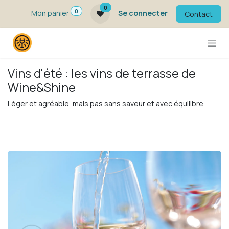
Se rendre au contenu
0
0
Mon panier
Se connecter
Contact
Vins d'été : les vins de terrasse de
Wine&Shine
Léger et agréable, mais pas sans saveur et avec équilibre.