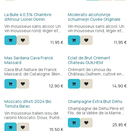
La Bulle à 0,5% Chambre
Moderato alcoholvrije
d'Amour Lionel Osmin
schuimwijn Cuvée Originale
Vin mousseux sans alcool. Un
Vin mousseux sans alcool. Un
vin mousseux rond, léger et
vin mousseux rond, léger et
frais avec de fines bulles. Le
frais avec des bulles fines
cépage est le Colombard, un
élaboré à partir du cépage
11,95
€
11,95
€
cépage typique de la
Colombard, typique de la
Gascogne. C'est le meilleur
Gascogne. C'est le meilleur
vin mousseux sans alcool que
vin mousseux sans alcool que
nous ayons goûté jusqu'à
nous ayons goûté jusqu'à
Mas Sardana Cava Franck
Eclat de Brut Crémant
présent.
présent.
Massard
Chateau GUILHEM
Cava Brut Nature de Franck
Crémant de Limoux du
Massard, de Catalogne. Blend
Château Guilhem, cultivé en
de xarel·lo, macabeo et
bio. Blend de chardonnay,
parellada : sec, frais et pur,
chenin, pinot noir et mauzac :
12,90
€
14,90
€
avec des agrumes, de la
fruité et frais, avec des fleurs
pomme et une légère note
blanches, des agrumes et de
biscuitée. Polyvalent à table —
fines bulles. Idéal en apéritif
des tapas et poissons aux
et pour toutes vos occasions
Bio
Moscato d'Asti 2024 Bio
Champagne Extra Brut Déhu
viandes blanches et
festives.
Tenuta Barac
Champagne de Déhu Père et
fromages.
Fils, de la Vallée de la Marne.
Vin mousseux italien issu de
Principalement pinot meunier
raisins Moscato. Doux, fruité,
: rond, fruité et agréable.
élégant et léger, avec des
25,85
€
Extra brut — même style que
bulles fines. À déguster à
15,50
€
le Brut Tradition, mais plus
l'apéritif ou avec un dessert.