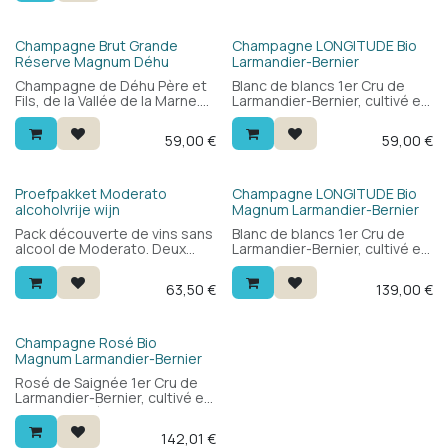
et élégant — délicieux en
apéritif et à table. 93/100
Wine Spectator.
Bio
Champagne Brut Grande
Champagne LONGITUDE Bio
Réserve Magnum Déhu
Larmandier-Bernier
Champagne de Déhu Père et
Blanc de blancs 1er Cru de
Fils, de la Vallée de la Marne.
Larmandier-Bernier, cultivé en
Principalement pinot meunier
biodynamie sur la Côte des
avec une forte proportion de
Blancs. 100% chardonnay de
59,00
€
59,00
€
vins de réserve : rond, fruité
Vertus, Cramant, Avize et
et complexe, avec une belle
Oger : ciselé, crayeux et
profondeur. Parfait en apéritif
minéral, d'une complexité
et à table.
remarquable et d'une
Bio
Proefpakket Moderato
Champagne LONGITUDE Bio
longueur infinie. Extra brut.
alcoholvrije wijn
Magnum Larmandier-Bernier
Pack découverte de vins sans
Blanc de blancs 1er Cru de
alcool de Moderato. Deux
Larmandier-Bernier, cultivé en
bouteilles de chaque : rouge,
biodynamie sur la Côte des
blanc et pétillant. Sans alcool,
Blancs. 100% chardonnay de
63,50
€
139,00
€
avec le goût d'un vrai vin — à
Vertus, Cramant, Avize et
découvrir.
Oger : ciselé, crayeux et
minéral, d'une complexité
remarquable et d'une
Bio
Champagne Rosé Bio
longueur infinie. Extra brut.
Magnum Larmandier-Bernier
Rosé de Saignée 1er Cru de
Larmandier-Bernier, cultivé en
biodynamie à Vertus. 90%
pinot noir, 10% pinot gris —
142,01
€
obtenu par macération, une