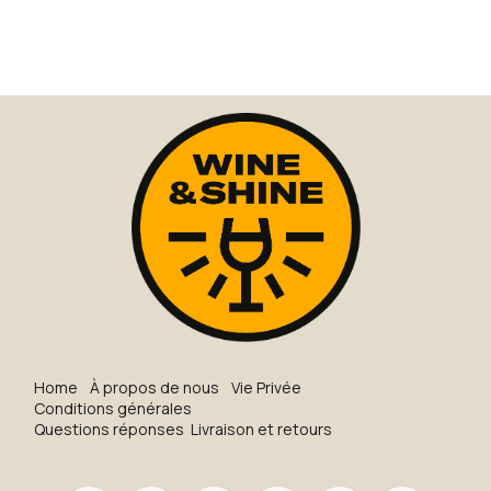
technique rare en
Champagne. Fruits rouges,
fleurs et une fraîcheur
crayeuse. Extra brut.
H​o​me
À propos de nous
Vie Privée
Conditions générales
Questions réponses
Livraison et retours