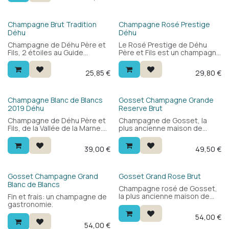
sec et plus tendu en bouche.
Faible teneur en alcool.
Champagne Brut Tradition
Champagne Rosé Prestige
Déhu
Déhu
Champagne de Déhu Père et
Le Rosé Prestige de Déhu
Fils, 2 étoiles au Guide
Père et Fils est un champagne
Hachette 2021. Fruité et rond,
généreux et fruité de la Vallée
dominé par le pinot meunier.
de la Marne. Le pinot meunier
25,85
€
29,80
€
Très agréable en apéritif ou
dominant apporte framboise,
avec des amuse-bouches. Le
groseille et une bouche
meilleur rapport qualité-prix
ample et chaleureuse.
en champagne.
Accessible, festif, parfait à
Champagne Blanc de Blancs
Gosset Champagne Grande
table.
2019 Déhu
Reserve Brut
Champagne de Déhu Père et
Champagne de Gosset, la
Fils, de la Vallée de la Marne.
plus ancienne maison de
100% chardonnay : rond,
Champagne depuis 1584.
puissant et fin, avec un bel
Blend de chardonnay, pinot
39,00
€
49,50
€
équilibre et une longue finale.
noir et pinot meunier : ample
Idéal à table — veau, poisson
et complexe, avec des fruits
et plus encore. Excellent
mûrs, de la brioche et une
rapport qualité-prix.
fraîcheur minérale. Sans
Gosset Champagne Grand
Gosset Grand Rose Brut
fermentation malolactique
Blanc de Blancs
Champagne rosé de Gosset,
pour plus de vivacité et de
la plus ancienne maison de
Fin et frais: un champagne de
potentiel de garde.
Champagne depuis 1584.
gastronomie.
Blend de chardonnay et pinot
54,00
€
noir : fraise, fruits rouges et
54,00
€
une fraîcheur minérale. Ample