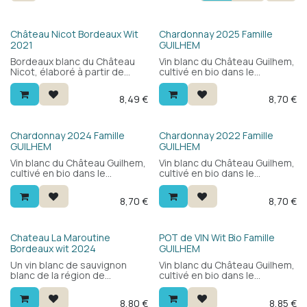
Château Nicot Bordeaux Wit
Chardonnay 2025 Famille
2021
GUILHEM
Bordeaux blanc du Château
Vin blanc du Château Guilhem,
Nicot, élaboré à partir de
cultivé en bio dans le
sauvignon blanc. Léger, frais
Languedoc. 100% chardonnay
et fin, avec une belle finesse.
: frais et fruité, accessible et
8,49
€
8,70
€
Un bordeaux blanc séduisant
polyvalent. Agréable en
à prix doux.
apéritif ou avec poissons et
fruits de mer. Excellent
rapport qualité-prix.
Chardonnay 2024 Famille
Chardonnay 2022 Famille
GUILHEM
GUILHEM
Vin blanc du Château Guilhem,
Vin blanc du Château Guilhem,
cultivé en bio dans le
cultivé en bio dans le
Languedoc. 100% chardonnay
Languedoc. 100% chardonnay
: frais et fruité, accessible et
: frais et fruité, accessible et
8,70
€
8,70
€
polyvalent. Agréable en
polyvalent. Agréable en
apéritif ou avec poissons et
apéritif ou avec poissons et
fruits de mer. Excellent
fruits de mer. Excellent
rapport qualité-prix.
rapport qualité-prix.
Bio
Chateau La Maroutine
POT de VIN Wit Bio Famille
Bordeaux wit 2024
GUILHEM
Un vin blanc de sauvignon
Vin blanc du Château Guilhem,
blanc de la région de
cultivé en bio dans le
Bordeaux. Avantageux et
Languedoc. 100%
délicieux. Un vin que vous
chardonnay, élaboré sans
8,80
€
8,85
€
pouvez déguster aussi bien
bois : frais et fruité, avec des