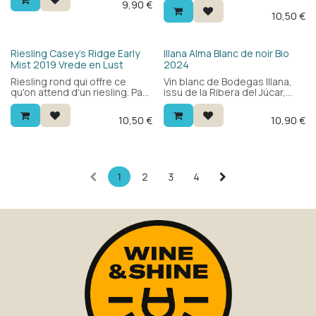
9,90
€
Frais et fruité, avec une
10,50
€
touche minérale et une
saveur ronde. Un vin blanc
espagnol original à découvrir
— excellent rapport qualité-
Bio
Riesling Casey's Ridge Early
Illana Alma Blanc de noir Bio
prix.
Mist 2019 Vrede en Lust
2024
Riesling rond qui offre ce
Vin blanc de Bodegas Illana,
qu'on attend d'un riesling. Pas
issu de la Ribera del Júcar,
trop sec, donc parfait aussi
cultivé en bio à 750m
comme apéritif pour les
d'altitude. Blend de sauvignon
10,50
€
10,90
€
amateurs.
blanc et bobal blanc de noir :
frais et aromatique, avec des
agrumes, des fruits
exotiques et une bouche
ronde et ample. Un blanc
espagnol surprenant.
1
2
3
4