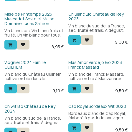
en apéritif qu'avec des plats
fleurs blanches, des fruits
légers.
mûrs et une finale crémeuse.
Pour tous, pour toutes les
Bio
Mise de Printemps 2025
Oh Blanc Bio Château de Rey
occasions.
Muscadet Sèvre et Maine
2023
Domaine Lucas Salmon
Vin blanc du sud de la France,
sec, fruité et frais. À déguster
Vin blanc sec. Vin blanc frais et
avec des plats de poisson, la
fruité. Un vin blanc pour tous
cuisine asiatique ou des
les jours. À déguster avec
9,00
€
salades. Cépages : macabeu
des fruits de mer, des plats
8,95
€
et vermentino. Un vrai petit
de poisson ou à l'apéritif.
vin d'été.
Bio
Viognier 2024 Famille
Mas Amor Verdejo Bio 2023
GUILHEM
Franck Massard
Vin blanc du Château Guilhem,
Vin blanc de Franck Massard,
cultivé en bio dans le
cultivé en bio à Manzanares,
Languedoc. 100% viognier :
au sud de Madrid. Blend de
aromatique et floral, avec des
verdejo et sauvignon blanc à
9,10
€
9,50
€
fruits blancs, une bouche
650m d'altitude : frais et
ronde et une finale fraîche.
aromatique, avec des
Agréable en apéritif ou à
agrumes, des fruits tropicaux
table.
et une bouche ronde et
Bio
Oh wit Bio Château de Rey
Cap Royal Bordeaux Wit 2020
tendue. Délicieux avec
2024
Bordeaux blanc de Cap Royal,
légumes, poissons et fruits
élaboré à partir de sauvignon
Vin blanc du sud de la France,
de mer.
blanc. Aromatique et frais,
sec, fruité et frais. À déguster
avec une touche chic.
avec des plats de poisson, la
9,50
€
Agréable en apéritif ou à
cuisine asiatique ou des