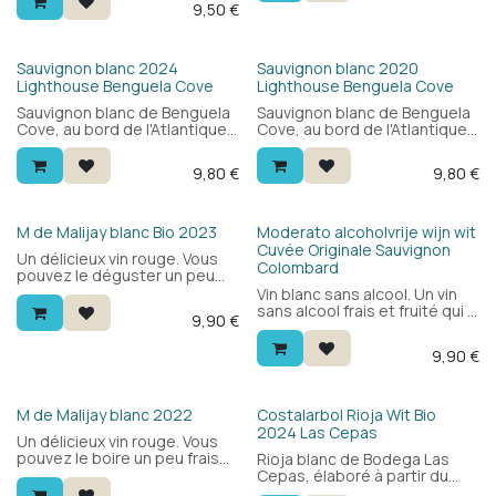
9,50
€
table — beaucoup de plaisir
salades. Cépages : macabeu
pour le prix.
et vermentino. Un vrai petit
vin d'été.
Sauvignon blanc 2024
Sauvignon blanc 2020
Lighthouse Benguela Cove
Lighthouse Benguela Cove
Sauvignon blanc de Benguela
Sauvignon blanc de Benguela
Cove, au bord de l'Atlantique
Cove, au bord de l'Atlantique
dans la Walker Bay. Frais et
dans la Walker Bay. Frais et
aromatique, avec des
aromatique, avec des
9,80
€
9,80
€
agrumes, des groseilles à
agrumes, des groseilles à
maquereau, de la goyave et
maquereau, de la goyave et
une touche saline maritime.
une touche saline maritime.
Accessible et facile à boire —
Accessible et facile à boire —
HVE
M de Malijay blanc Bio 2023
Moderato alcoholvrije wijn wit
à déguster bien frais.
à déguster bien frais.
Cuvée Originale Sauvignon
Un délicieux vin rouge. Vous
Colombard
pouvez le déguster un peu
frais entre amis ou lors d'un
Vin blanc sans alcool. Un vin
barbecue.
sans alcool frais et fruité qui a
9,90
€
vraiment le goût du vin.
Produit comme un vin
9,90
€
classique dont l'alcool est
ensuite retiré. Cépages
Sauvignon blanc et
Colombard.
HVE
Bio
M de Malijay blanc 2022
Costalarbol Rioja Wit Bio
2024 Las Cepas
Un délicieux vin rouge. Vous
pouvez le boire un peu frais
Rioja blanc de Bodega Las
entre amis ou lors d'un
Cepas, élaboré à partir du
barbecue.
rare cépage Maturana Blanca.