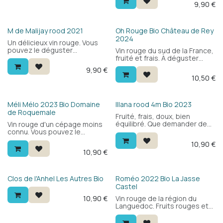
9,90
€
Classique et accessible.
un grand nombre de plats
différents. Ce vin rouge
possède une texture de
tanins souples que l'on trouve
HVE
Bio
M de Malijay rood 2021
Oh Rouge Bio Château de Rey
rarement dans les produits
2024
Un délicieux vin rouge. Vous
sans alcool, élaboré à partir
pouvez le déguster
Vin rouge du sud de la France,
des cépages bordelais :
légèrement frais entre amis
fruité et frais. À déguster
Merlot, Cabernet Sauvignon
ou lors d'un barbecue.
avec du comfort food, un
et un peu de Cabernet Franc.
9,90
€
barbecue et bien plus encore.
10,50
€
Cépages : Grenache, Syrah,
Mourvèdre.
Bio
Bio
Méli Mélo 2023 Bio Domaine
Illana rood 4m Bio 2023
de Roquemale
Fruité, frais, doux, bien
équilibré. Que demander de
Vin rouge d'un cépage moins
plus pour le prix. Le Bobal, la
connu. Vous pouvez le
Syrah et le Tempranillo
déguster avec ou sans
10,90
€
donnent un vin rouge
nourriture et avec ou sans
10,90
€
savoureux au meilleur rapport
raison.
qualité/prix. Vin Espagnol de
l'appellation Ribera del Jucar.
Bio
Bio
Clos de l'Anhel Les Autres Bio
Roméo 2022 Bio La Jasse
Castel
10,90
€
Vin rouge de la région du
Languedoc. Fruits rouges et
notes épicées offrent un vin
facile à boire, avec fraîcheur