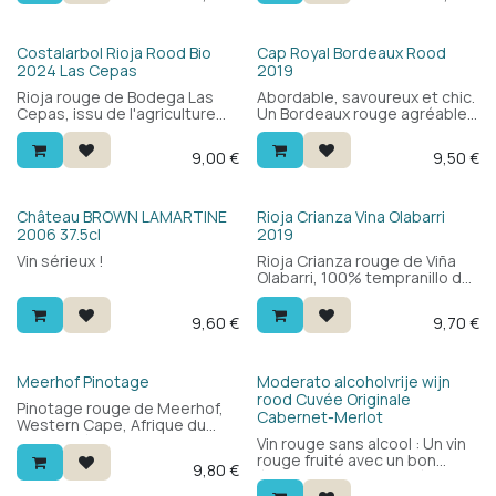
aux fruits rouges, tanins
juteux et sincère. Un vrai vin
souples et légères notes
de copains, pour tous les
boisées. Un classique
jours.
Bio
Costalarbol Rioja Rood Bio
Cap Royal Bordeaux Rood
abordable et gourmand.
2024 Las Cepas
2019
Rioja rouge de Bodega Las
Abordable, savoureux et chic.
Cepas, issu de l'agriculture
Un Bordeaux rouge agréable
biologique à Uruñuela. Blend
à boire. Son bel équilibre et la
de graciano, garnacha et
puissance ronde du Merlot
9,00
€
9,50
€
tempranillo : rond, fruité et
font de ce vin rouge un choix
accessible. Parfait avec pizza,
recommandé. Tout ce que
pâtes ou barbecue.
vous pouvez attendre d'un
Bordeaux pour moins de 10
Château BROWN LAMARTINE
Rioja Crianza Vina Olabarri
euros.
2006 37.5cl
2019
Vin sérieux !
Rioja Crianza rouge de Viña
Olabarri, 100% tempranillo de
Haro. Un an en fûts de chêne :
fruits noirs, épices, vanille et
9,60
€
9,70
€
une belle acidité fraîche pour
l'équilibre. Un Rioja classique,
sans chichi.
Meerhof Pinotage
Moderato alcoholvrije wijn
rood Cuvée Originale
Pinotage rouge de Meerhof,
Cabernet-Merlot
Western Cape, Afrique du
Sud. Le cépage
Vin rouge sans alcool : Un vin
emblématique d'Afrique du
rouge fruité avec un bon
9,80
€
Sud : fruits noirs, puissance et
équilibre et une acidité
une légère note épicée.
suffisante pour accompagner