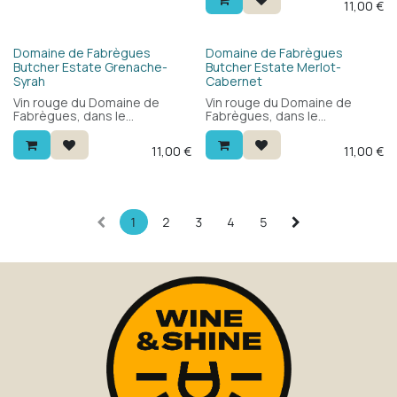
11,00
€
et profondeur. À déguster
avec tous vos plats estivaux.
Domaine de Fabrègues
Domaine de Fabrègues
Butcher Estate Grenache-
Butcher Estate Merlot-
Syrah
Cabernet
Vin rouge du Domaine de
Vin rouge du Domaine de
Fabrègues, dans le
Fabrègues, dans le
Languedoc. Blend de
Languedoc. Blend de merlot
grenache et syrah : frais,
et cabernet sauvignon : fruits
11,00
€
11,00
€
fruité et léger, avec des fruits
rouges, rond et franc, avec
rouges et une touche épicée.
des tanins nets. Sélectionné
Sélectionné spécialement
spécialement pour le porc —
pour le canard — délicieux
mais délicieux avec toutes les
avec volailles et viandes
viandes.
légères.
1
2
3
4
5