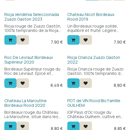
Rioja Vendimia Seleccionada
Chateau Nicot Bordeaux
Zuazo Gaston 2023
Rood 2019
Rioja rouge de Zuazo Gastón,
Un Bordeaux rouge solide,
100% tempranillo de la Rioja
équilibré et fruité. Légère
Alavesa. Fruité, facile à boire
note boisée, excellent
et moderne — sans chichi.
rapport qualité-prix.
7,90
€
7,90
€
Parfait avec les plats du
quotidien et le comfort food.
HVE
Roc De Levraut Bordeaux
Rioja Crianza Zuazo Gaston
Supérieur 2020
2022
Bordeaux Supérieur rouge du
Rioja Crianza rouge de Zuazo
Roc de Levraut. Épicé et
Gastón, 100% tempranillo de
équilibré, avec des fruits
la Rioja Alavesa. 12 mois en
rouges et des tanins souples.
fûts de chêne français et
8,49
€
8,80
€
Un bordeaux classique à petit
américain : fruité et facile à
prix — s'accorde avec
boire, avec de la vanille, des
presque tout et pour toutes
épices et un style moderne
les occasions.
et accessible. Pour toutes les
Bio
Chateau La Maroutine
POT de VIN Rood Bio Famille
occasions.
Bordeaux Rood 2020
GUILHEM
Bordeaux rouge du Château
IGP Pays d'Oc rouge du
La Maroutine, situé dans les
Château Guilhem, cultivé en
Graves sur sols graveleux. Un
bio-dynamie dans le
assemblage accessible de
Languedoc. 100% merlot,
8,80
€
8,85
€
merlot et cabernet sauvignon
élaboré sans bois. Fruité,